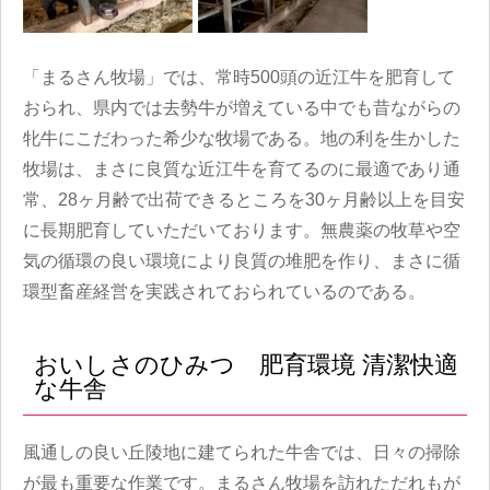
「まるさん牧場」では、常時500頭の近江牛を肥育して
おられ、県内では去勢牛が増えている中でも昔ながらの
牝牛にこだわった希少な牧場である。地の利を生かした
牧場は、まさに良質な近江牛を育てるのに最適であり通
常、28ヶ月齢で出荷できるところを30ヶ月齢以上を目安
に長期肥育していただいております。無農薬の牧草や空
気の循環の良い環境により良質の堆肥を作り、まさに循
環型畜産経営を実践されておられているのである。
おいしさのひみつ 肥育環境 清潔快適
な牛舎
風通しの良い丘陵地に建てられた牛舎では、日々の掃除
が最も重要な作業です。まるさん牧場を訪れただれもが