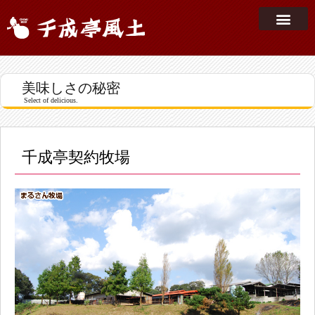
美味しさの秘密
Select of delicious.
千成亭契約牧場