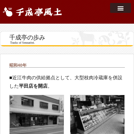
私たちについて
千成亭の歩み
店舗案内
おいしさの秘密
千成亭ストーリー
採用情報
お問い合わせ
千成亭の歩み
Tracks of Sennaritei.
昭和40年
■近江牛肉の供給拠点として、大型枝肉冷蔵庫を併設
した
平田店を開店
。