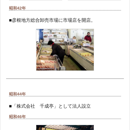
昭和42年
■彦根地方総合卸売市場に市場店を開店。
昭和44年
■「株式会社 千成亭」として法人設立
昭和46年