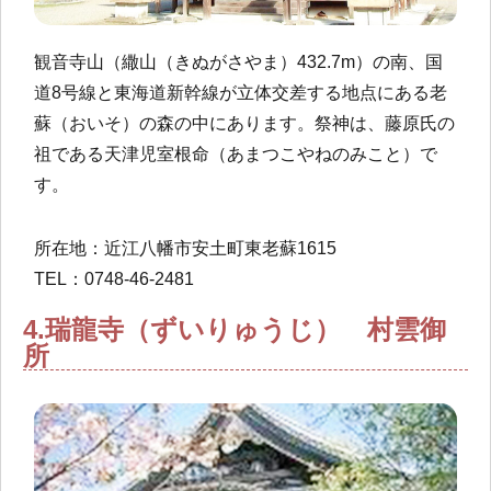
観音寺山（繖山（きぬがさやま）432.7m）の南、国
道8号線と東海道新幹線が立体交差する地点にある老
蘇（おいそ）の森の中にあります。祭神は、藤原氏の
祖である天津児室根命（あまつこやねのみこと）で
す。
所在地：近江八幡市安土町東老蘇1615
TEL：0748-46-2481
4.瑞龍寺（ずいりゅうじ） 村雲御
所