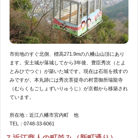
市街地のすぐ北側、標高271.9mの八幡山山頂にあり
ます。安土城が落城してから3年後、豊臣秀次（とよ
とみひでつぐ）が築いた城です。現在は石垣を残すの
みですが、本丸跡には秀次菩提寺の村雲御所瑞龍寺
（むらくもごしょずいりゅうじ）が京都から移築され
ています。
所在地：近江八幡市宮内町 他
TEL：0748-33-6061
7.近江商人の町並み（新町通り）​