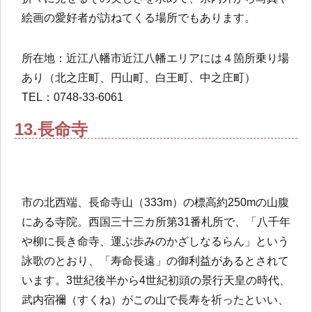
絵画の愛好者が訪ねてくる場所でもあります。
所在地：近江八幡市近江八幡エリアには４箇所乗り場
あり（北之庄町、円山町、白王町、中之庄町）
TEL：0748-33-6061
13.長命寺
市の北西端、長命寺山（333m）の標高約250mの山腹
にある寺院。西国三十三カ所第31番札所で、「八千年
や柳に長き命寺、運ぶ歩みのかざしなるらん」という
詠歌のとおり、「寿命長遠」の御利益があるとされて
います。3世紀後半から4世紀初頭の景行天皇の時代、
武内宿禰（すくね）がこの山で長寿を祈ったといい、