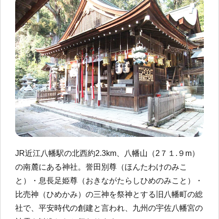
JR近江八幡駅の北西約2.3km、八幡山（2７１.９m）
の南麓にある神社。誉田別尊（ほんたわけのみこ
と）・息長足姫尊（おきながたらしひめのみこと）・
比売神（ひめかみ）の三神を祭神とする旧八幡町の総
社で、平安時代の創建と言われ、九州の宇佐八幡宮の