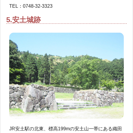
TEL：0748-32-3323
5.安土城跡
JR安土駅の北東、標高199mの安土山一帯にある織田