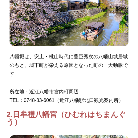
八幡堀は、安土・桃山時代に豊臣秀次の八幡山城居城
のもと、城下町が栄える原因となった町の一大動脈で
す。
所在地：近江八幡市宮内町周辺
TEL：0748-33-6061（近江八幡駅北口観光案内所）
2.日牟禮八幡宮（ひむれはちまんぐ
う）