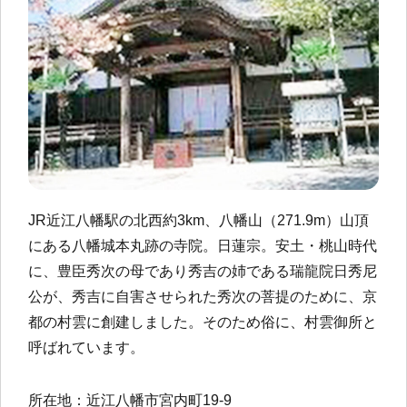
JR近江八幡駅の北西約3km、八幡山（271.9m）山頂
にある八幡城本丸跡の寺院。日蓮宗。安土・桃山時代
に、豊臣秀次の母であり秀吉の姉である瑞龍院日秀尼
公が、秀吉に自害させられた秀次の菩提のために、京
都の村雲に創建しました。そのため俗に、村雲御所と
呼ばれています。
所在地：近江八幡市宮内町19-9