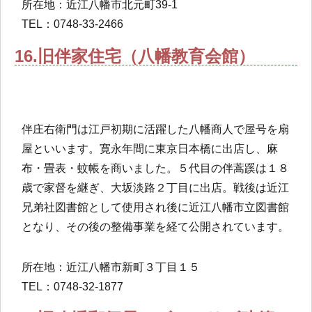
所在地：近江八幡市北元町39-1
TEL：0748-33-2466
16.旧伴家住宅（八幡教育会館）
伴庄右衛門は江戸初期に活躍した八幡商人で屋号を扇
屋といいます。寛永年間に東京日本橋に出店し、麻
布・畳表・蚊帳を商いました。５代目の伴蒿蹊は１８
歳で家督を継ぎ、大坂淡路２丁目に出店。戦後は近江
兄弟社図書館として使用され後に近江八幡市立図書館
となり、その後の整備事業を経て公開されています。
所在地：近江八幡市新町３丁目１５
TEL：0748-32-1877