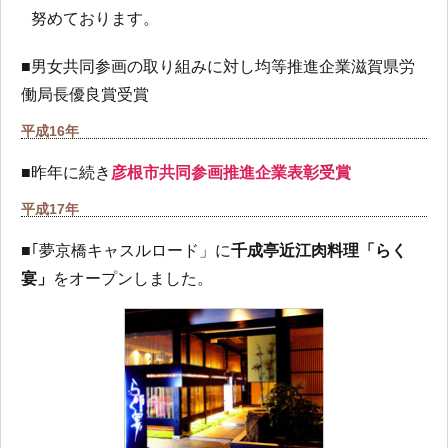
努めております。
■男女共同参画の取り組みに対し均等推進企業滋賀県労
働局長優良賞受賞
平成16年
■昨年に続き
彦根市共同参画推進企業表彰受賞
平成17年
■｢夢京橋キャスルロード」に
千成亭近江肉料理「らく
宴」
をオープンしました。