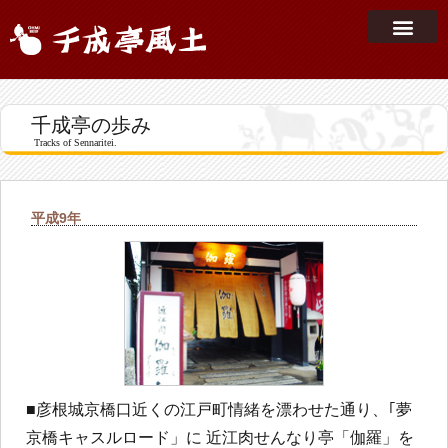
千成亭の歩み
Tracks of Sennaritei.
平成9年
■彦根城京橋口近くの江戸町情緒を漂わせた通り、｢夢
京橋キャスルロード」に 近江肉せんなり亭「伽羅」を