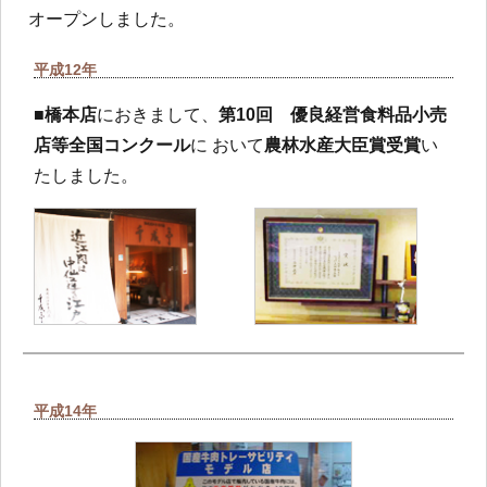
オープンしました。
平成12年
■
橋本店
におきまして、
第10回 優良経営食料品小売
店等全国コンクール
に おいて
農林水産大臣賞受賞
い
たしました。
平成14年