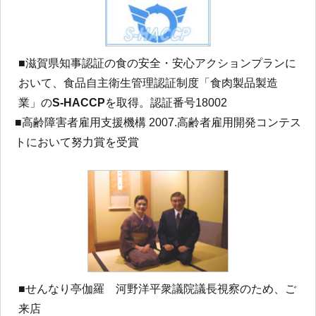
■滋賀県知事認証の食の安全・安心アクションプランに
おいて、食品自主衛生管理認証制度「食肉製品製造
業」の
S-HACCP
を取得。認証番号18002
■高齢障害者雇用支援機構 2007.高齢者雇用開発コンテス
トにおいて努力賞を受賞
■せんなり亭伽羅 河野洋平衆議院議長視察のため、ご
来店