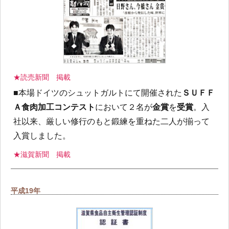
★読売新聞 掲載
■本場ドイツのシュットガルトにて開催された
ＳＵＦＦ
Ａ食肉加工コンテスト
において２名が
金賞
を
受賞
。入
社以来、厳しい修行のもと鍛練を重ねた二人が揃って
入賞しました。
★滋賀新聞 掲載
平成19年