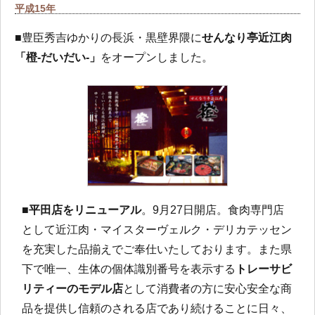
平成15年
■豊臣秀吉ゆかりの長浜・黒壁界隈に
せんなり亭近江肉
「橙-だいだい-」
をオープンしました。
■
平田店をリニューアル
。9月27日開店。食肉専門店
として近江肉・マイスターヴェルク・デリカテッセン
を充実した品揃えでご奉仕いたしております。また県
下で唯一、生体の個体識別番号を表示する
トレーサビ
リティーのモデル店
として消費者の方に安心安全な商
品を提供し信頼のされる店であり続けることに日々、