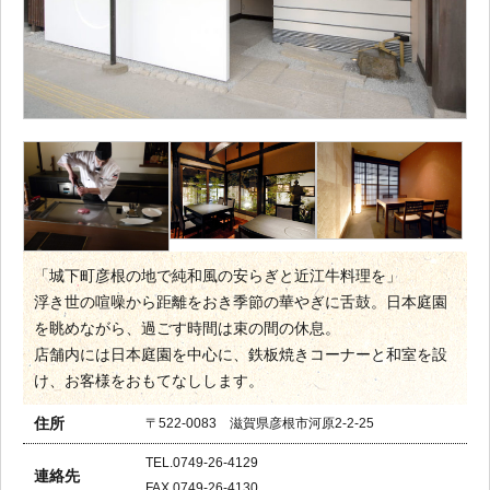
「城下町彦根の地で純和風の安らぎと近江牛料理を」
浮き世の喧噪から距離をおき季節の華やぎに舌鼓。日本庭園
を眺めながら、過ごす時間は束の間の休息。
店舗内には日本庭園を中心に、鉄板焼きコーナーと和室を設
け、お客様をおもてなしします。
住所
〒522-0083 滋賀県彦根市河原2-2-25
TEL.0749-26-4129
連絡先
FAX.0749-26-4130